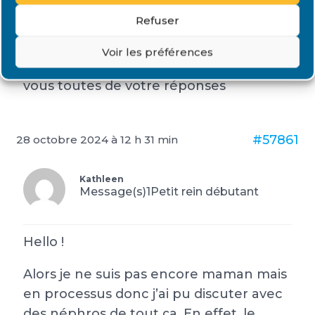
on allaitaient, par quoi ont elles subsitué
Refuser
le Cellcept et que savent elles sur le
ratio bénéfices – risques par rapport au
Voir les préférences
changement de traitement. Merci à
vous toutes de votre réponses
#57861
28 octobre 2024 à 12 h 31 min
Kathleen
Message(s)1
Petit rein débutant
Hello !
Alors je ne suis pas encore maman mais
en processus donc j’ai pu discuter avec
des néphros de tout ça. En effet, le