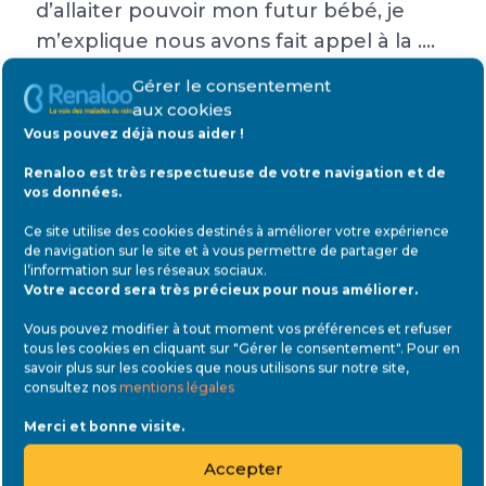
d’allaiter pouvoir mon futur bébé, je
m’explique nous avons fait appel à la ….
à l’étranger et dans deux mois et demi
Gérer le consentement
bébé sera la 😍. Je voudrais créer un lien
aux cookies
fort avec le bébé en allaitant. (Svp
Vous pouvez déjà nous aider !
toutes remarques désobligeantes sur la
Renaloo est très respectueuse de votre navigation et de
pratique s’abstenir) merci , nous autres
vos données.
dialyses et greffés souffrons déjà assez
Ce site utilise des cookies destinés à améliorer votre expérience
pour être encore jugés! Voilà j’aimerai
de navigation sur le site et à vous permettre de partager de
l’information sur les réseaux sociaux
.
malgré tout allaiter mon bébé malgré
Votre accord sera très précieux pour nous améliorer.
les médicaments. Je suis au courant
Vous pouvez modifier à tout moment vos préférences et refuser
que le tacrolimus ne gêne pas pour le
tous les cookies en cliquant sur "Gérer le consentement". Pour en
savoir plus sur les cookies que nous utilisons sur notre site,
bébé cependant mon questionnement
consultez nos
mentions légales
est par rapport au Cellcept qui lui est
Merci et bonne visite.
néfaste. Donc j’aimerai avoir des
témoignages de maman qui allaitent ou
Accepter